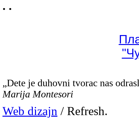
. .
Пл
"Ч
„Dete je duhovni tvorac nas odras
Marija Montesori
Web dizajn
/ Refresh.