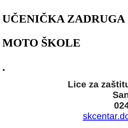
UČENIČKA ZADRUGA
MOTO ŠKOLE
.
Lice za zaštit
San
02
skcentar.d