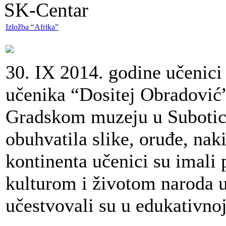
SK-Centar
Izložba “Afrika”
30. IX 2014. godine učenic
učenika “Dositej Obradović”
Gradskom muzeju u Subotici
obuhvatila slike, oruđe, nak
kontinenta učenici su imali 
kulturom i životom naroda u
učestvovali su u edukativnoj