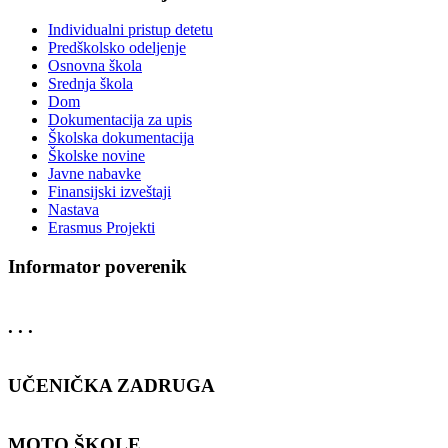
Individualni pristup detetu
Predškolsko odeljenje
Osnovna škola
Srednja škola
Dom
Dokumentacija za upis
Školska dokumentacija
Školske novine
Javne nabavke
Finansijski izveštaji
Nastava
Erasmus Projekti
Informator poverenik
. . .
UČENIČKA ZADRUGA
MOTO ŠKOLE