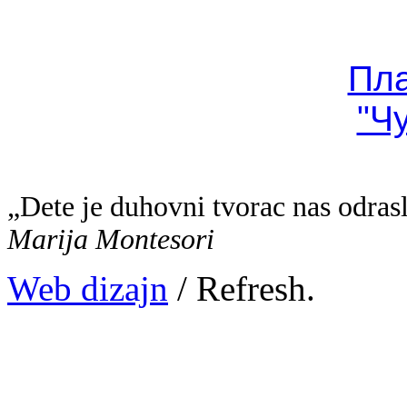
Пл
"Ч
„Dete je duhovni tvorac nas odras
Marija Montesori
Web dizajn
/ Refresh.