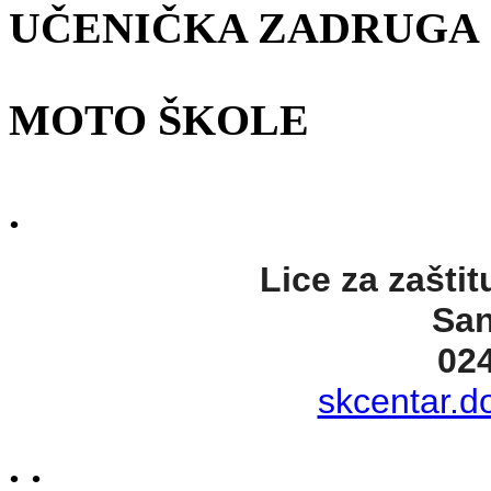
UČENIČKA ZADRUGA
MOTO ŠKOLE
.
Lice za zaštit
San
02
skcentar.d
. .