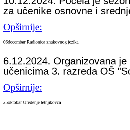
10.12.2024. Počela je sezon
za učenike osnovne i srednj
Opširnije:
06
decembar
Radionica
znakovnog jezika
6.12.2024. Organizovana je 
učenicima 3. razreda OŠ "So
Opširnije:
25
oktobar
Uređenje
letnjikovca