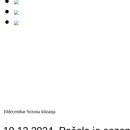
10
decembar
Sezona
klizanja