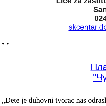
Lice za zaštit
San
02
skcentar.d
. .
Пл
"Ч
„Dete je duhovni tvorac nas odras