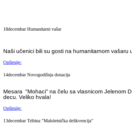
18
decembar
Humanitarni
vašar
Naši učenici bili su gosti na humanitarnom vašaru
Opširnije:
14
decembar
Novogodišnja
donacija
Mesara
"Mohaci" na čelu sa vlasnicom Jelenom Dok
decu. Veliko hvala!
Opširnije:
13
decembar
Tribina
"Maloletnička delikvencija"