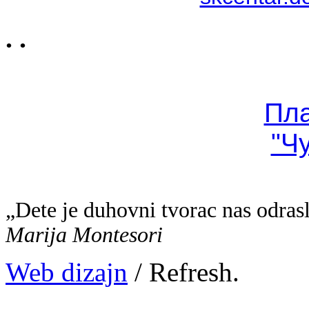
. .
Пл
"Ч
„Dete je duhovni tvorac nas odras
Marija Montesori
Web dizajn
/ Refresh.