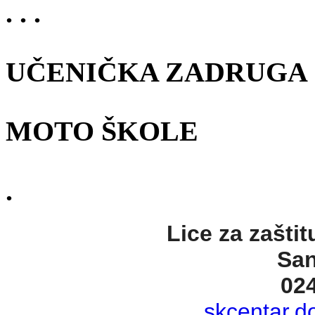
. . .
UČENIČKA ZADRUGA
MOTO ŠKOLE
.
Lice za zaštit
San
02
skcentar.d