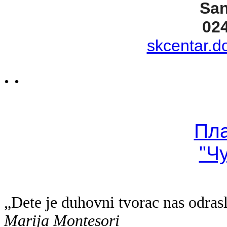
San
02
skcentar.d
. .
Пл
"Ч
„Dete je duhovni tvorac nas odras
Marija Montesori