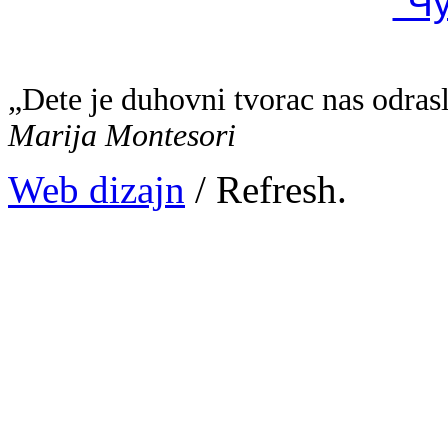
"Ч
„Dete je duhovni tvorac nas odras
Marija Montesori
Web dizajn
/ Refresh.