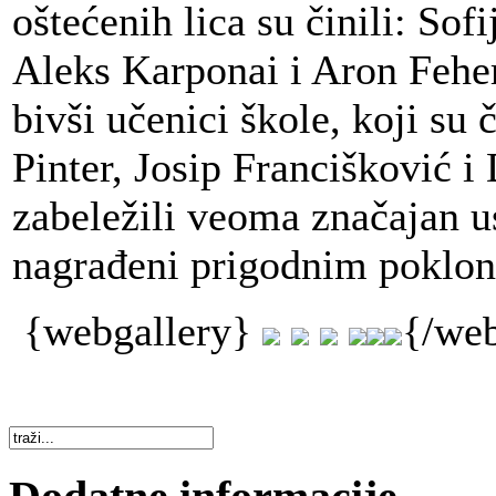
oštećenih lica su činili: Sof
Aleks Karponai i Aron Feher
bivši učenici škole, koji su
Pinter, Josip Francišković i
zabeležili veoma značajan us
nagrađeni prigodnim poklo
{webgallery}
{/web