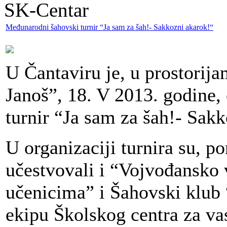
SK-Centar
Međunarodni šahovski turnir “Ja sam za šah!- Sakkozni akarok!“
U Čantaviru je, u prostorij
Janoš”, 18. V 2013. godine
turnir “Ja sam za šah!- Sa
U organizaciji turnira su, 
učestvovali i “Vojvođansko 
učenicima” i Šahovski klub 
ekipu Školskog centra za va