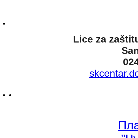
.
Lice za zaštit
San
02
skcentar.d
. .
Пл