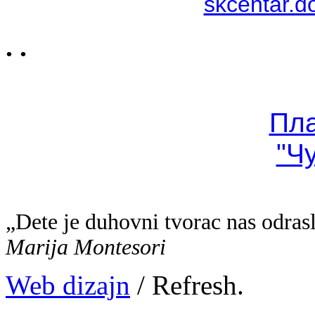
skcentar.d
. .
Пл
"Ч
„Dete je duhovni tvorac nas odras
Marija Montesori
Web dizajn
/ Refresh.