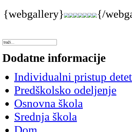
{webgallery}
{/webga
Dodatne informacije
Individualni pristup dete
Predškolsko odeljenje
Osnovna škola
Srednja škola
Dom