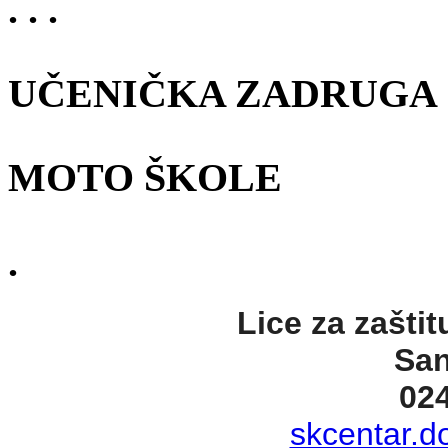
. . .
UČENIČKA ZADRUGA
MOTO ŠKOLE
.
Lice za zaštit
San
02
skcentar.d