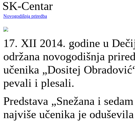
SK-Centar
Novogodišnja priredba
17. XII 2014. godine u Deči
održana novogodišnja prire
učenika „Dositej Obradović“.
pevali i plesali.
Predstava „Snežana i sedam 
najviše učenika je oduševila 