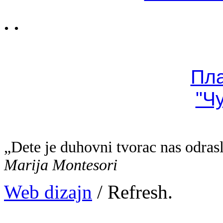
. .
Пл
"Ч
„Dete je duhovni tvorac nas odras
Marija Montesori
Web dizajn
/ Refresh.