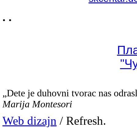
. .
Пл
"Ч
„Dete je duhovni tvorac nas odras
Marija Montesori
Web dizajn
/ Refresh.