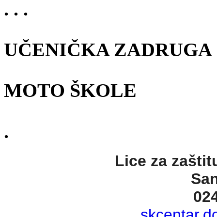
. . .
UČENIČKA ZADRUGA
MOTO ŠKOLE
.
Lice za zaštit
San
02
skcentar.d