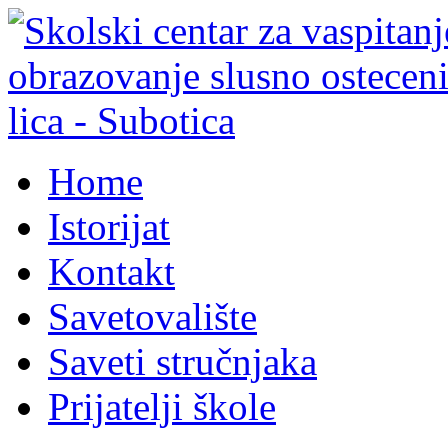
Home
Istorijat
Kontakt
Savetovalište
Saveti stručnjaka
Prijatelji škole