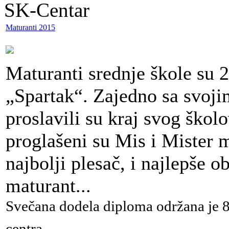
SK-Centar
Maturanti 2015
Maturanti srednje škole su 2
„Spartak“. Zajedno sa svoji
proslavili su kraj svog škol
proglašeni su Mis i Mister m
najbolji plesač, i najlepše o
maturant...
Svečana dodela diploma održana je 8
centra.