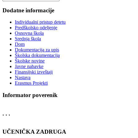
Dodatne informacije
Individualni pristup detetu
Predškolsko odeljenje
Osnovna škola
Srednja škola
Dom
Dokumentacija za upis
Školska dokumentacija
Školske novine
Javne nabavke
Finansijski izveštaji
Nastava
Erasmus Projekti
Informator poverenik
. . .
UČENIČKA ZADRUGA