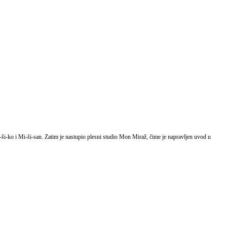
ši-ko i Mi-ši-san. Zatim je nastupio plesni studio Mon Miraž, čime je napravljen uvod u