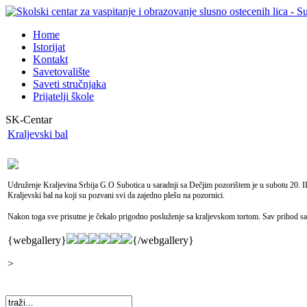
Home
Istorijat
Kontakt
Savetovalište
Saveti stručnjaka
Prijatelji škole
SK-Centar
Kraljevski bal
Udruženje Kraljevina Srbija G.O Subotica u saradnji sa Dečjim pozorištem je u subotu 20. II
Kraljevski bal na koji su pozvani svi da zajedno plešu na pozornici.
Nakon toga sve prisutne je čekalo prigodno posluženje sa kraljevskom tortom. Sav prihod 
{webgallery}
{/webgallery}
>