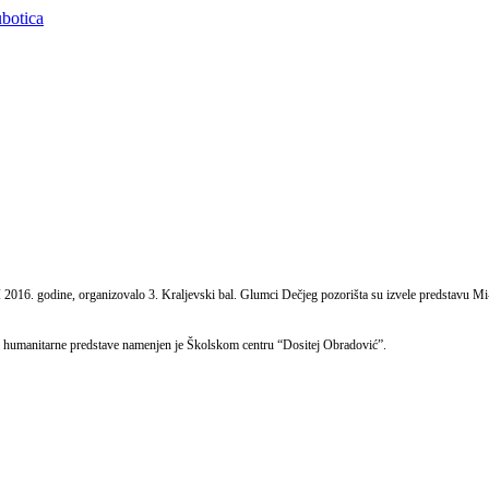
 2016. godine, organizovalo 3. Kraljevski bal. Glumci Dečjeg pozorišta su izvele predstavu Mi-
sa humanitarne predstave namenjen je Školskom centru “Dositej Obradović”.