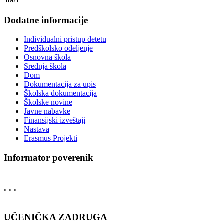
Dodatne informacije
Individualni pristup detetu
Predškolsko odeljenje
Osnovna škola
Srednja škola
Dom
Dokumentacija za upis
Školska dokumentacija
Školske novine
Javne nabavke
Finansijski izveštaji
Nastava
Erasmus Projekti
Informator poverenik
. . .
UČENIČKA ZADRUGA