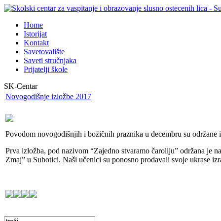
Home
Istorijat
Kontakt
Savetovalište
Saveti stručnjaka
Prijatelji škole
SK-Centar
Novogodišnje izložbe 2017
Povodom novogodišnjih i božičnih praznika u decembru su održane izl
Prva izložba, pod nazivom “Zajedno stvaramo čaroliju” održana je na
Zmaj” u Subotici. Naši učenici su ponosno prodavali svoje ukrase izr