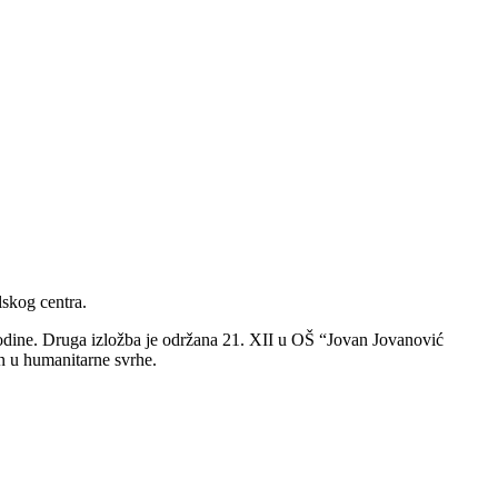
skog centra.
godine. Druga izložba je održana 21. XII u OŠ “Jovan Jovanović
en u humanitarne svrhe.