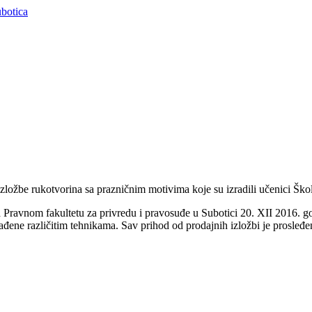
ožbe rukotvorina sa prazničnim motivima koje su izradili učenici Škol
 Pravnom fakultetu za privredu i pravosuđe u Subotici 20. XII 2016. 
ađene različitim tehnikama. Sav prihod od prodajnih izložbi je prosleđ