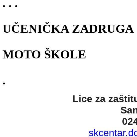
. . .
UČENIČKA ZADRUGA
MOTO ŠKOLE
.
Lice za zaštit
San
02
skcentar.d