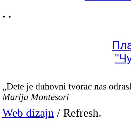
. .
Пл
"Ч
„Dete je duhovni tvorac nas odras
Marija Montesori
Web dizajn
/ Refresh.