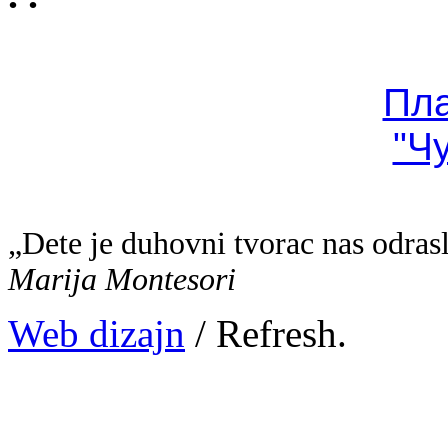
Пл
"Ч
„Dete je duhovni tvorac nas odras
Marija Montesori
Web dizajn
/ Refresh.