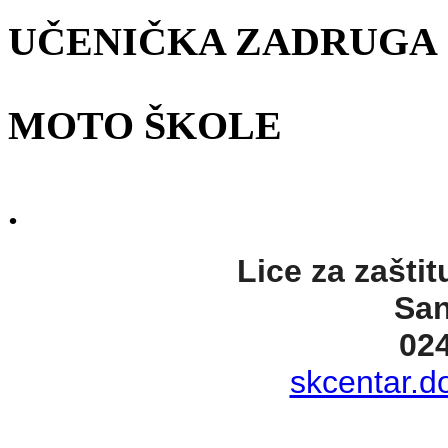
UČENIČKA ZADRUGA
MOTO ŠKOLE
.
Lice za zaštit
San
02
skcentar.d
. .