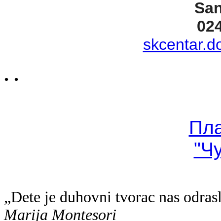
San
02
skcentar.d
. .
Пл
"Ч
„Dete je duhovni tvorac nas odras
Marija Montesori