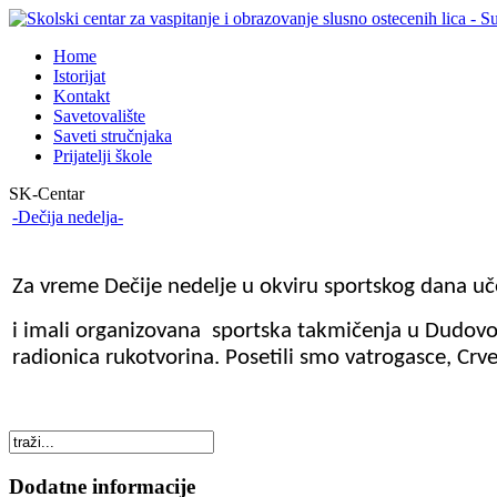
Home
Istorijat
Kontakt
Savetovalište
Saveti stručnjaka
Prijatelji škole
SK-Centar
-Dečija nedelja-
Za vreme Dečije nedelje u okviru sportskog dana uče
i imali organizovana sportska takmičenja u Dudovoj 
radionica rukotvorina. Posetili smo vatrogasce, Crve
Dodatne informacije