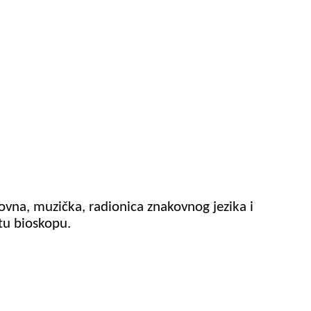
kovna, muzička, radionica znakovnog jezika i
etu bioskopu.