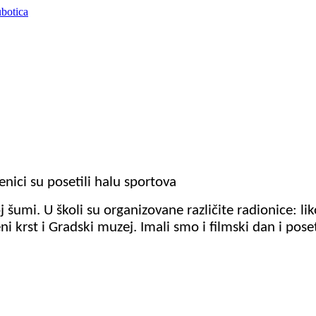
nici su posetili halu sportova
šumi. U školi su organizovane različite radionice: li
ni krst i Gradski muzej. Imali smo i filmski dan i pos