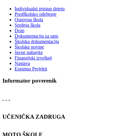
Individualni pristup detetu
Predškolsko odeljenje
Osnovna škola
Srednja škola
Dom
Dokumentacija za upis
Školska dokumentacija
Školske novine
Javne nabavke
Finansijski izveštaji
Nastava
Erasmus Projekti
Informator poverenik
. . .
UČENIČKA ZADRUGA
MOTO ŠKOLE