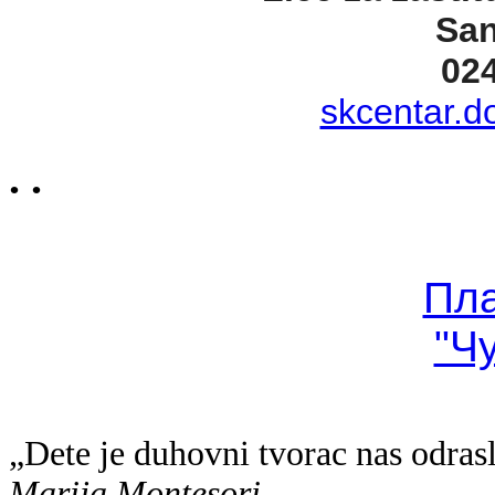
San
02
skcentar.d
. .
Пл
"Ч
„Dete je duhovni tvorac nas odras
Marija Montesori