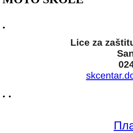
.
Lice za zaštit
San
02
skcentar.d
. .
Пл