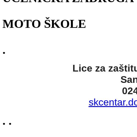
MOTO ŠKOLE
.
Lice za zaštit
San
02
skcentar.d
. .