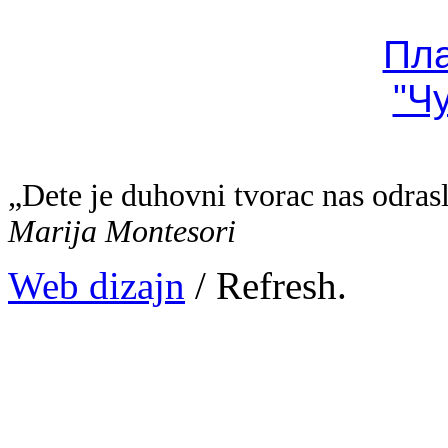
Пл
"Ч
„Dete je duhovni tvorac nas odras
Marija Montesori
Web dizajn
/ Refresh.