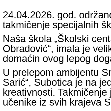
24.04.2026. god. održan
takmičenje specijalnih šk
Naša škola „Školski cen
Obradović“, imala je vel
domaćin ovog lepog do
U prelepom ambijentu Sr
Sarić“, Subotica je na je
kreativnosti. Takmičenje 
učenike iz svih krajeva S