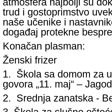
atmosfera najbolji su do
trud i gostoprimstvo uv
naše učenike i nastavnike
događaj protekne bespre
Konačan plasman:
Ženski frizer
1. Škola sa domom za uč
govora „11. maj“ – Jagod
2. Srednja zanatska - B