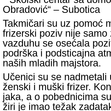
Obradović“ – Subotica
Takmičari su uz pomoć m
frizerski poziv nije sam
vazduhu se osećala pozit
podrška i podsticajna atm
naših mladih majstora.
Učenici su se nadmetali 
ženski i muški frizer. Kon
jaka, a o pobednicima su
žiri je imao težak zada