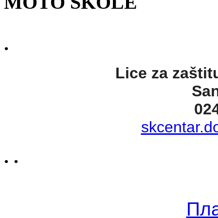
MOTO ŠKOLE
.
Lice za zaštit
San
02
skcentar.d
. .
Пл