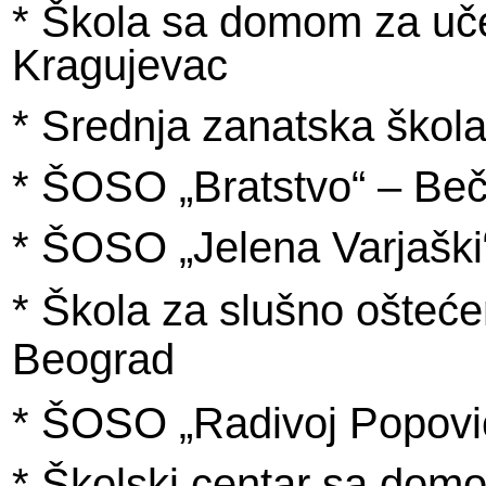
* Škola sa domom za uč
Kragujevac
* Srednja zanatska škol
* ŠOSO „Bratstvo“ – Beč
* ŠOSO „Jelena Varjaški
* Škola za slušno ošteće
Beograd
* ŠOSO „Radivoj Popovi
* Školski centar sa dom