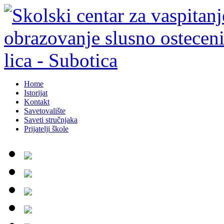
Home
Istorijat
Kontakt
Savetovalište
Saveti stručnjaka
Prijatelji škole