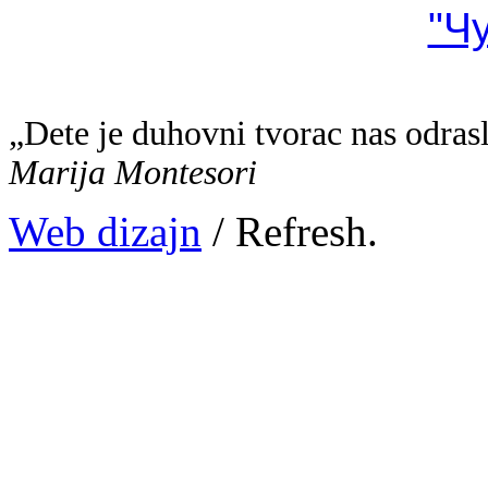
"Ч
„Dete je duhovni tvorac nas odras
Marija Montesori
Web dizajn
/ Refresh.