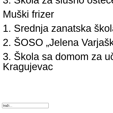
3. Škola za slušno ošte
Muški frizer
1. Srednja zanatska ško
2. ŠOSO „Jelena Varjašk
3. Škola sa domom za uč
Kragujevac