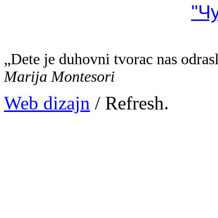
"Ч
„Dete je duhovni tvorac nas odras
Marija Montesori
Web dizajn
/ Refresh.