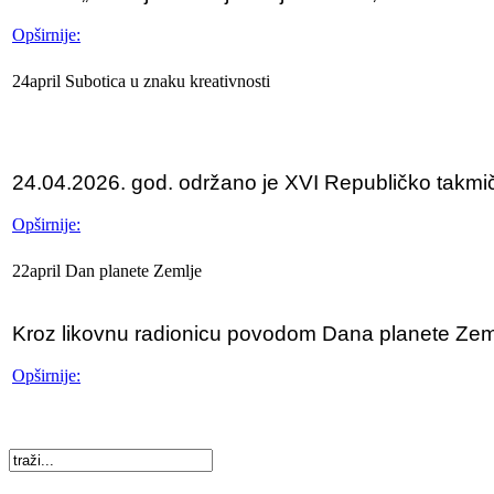
Opširnije:
24
april
Subotica
u znaku kreativnosti
24.04.2026. god. održano je XVI Republičko takmičen
Opširnije:
22
april
Dan
planete Zemlje
Kroz likovnu radionicu povodom Dana planete Zemlje
Opširnije: