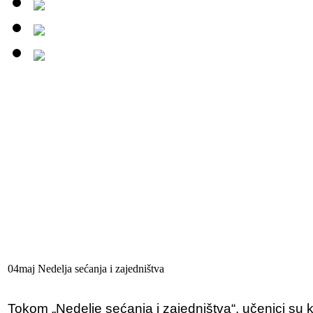
04
maj
Nedelja
sećanja i zajedništva
Tokom „Nedelje sećanja i zajedništva“, učenici su 