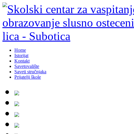
Home
Istorijat
Kontakt
Savetovalište
Saveti stručnjaka
Prijatelji škole