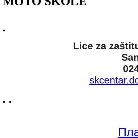
MOTO ŠKOLE
.
Lice za zaštit
San
02
skcentar.d
. .
Пл